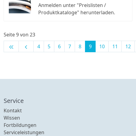
Anmelden unter "Preislisten /
Produktkataloge" herunterladen.
Seite 9 von 23
keyboard_double_arrow_left
chevron_left
4
5
6
7
8
9
10
11
12
Service
Kontakt
Wissen
Fortbildungen
Serviceleistungen