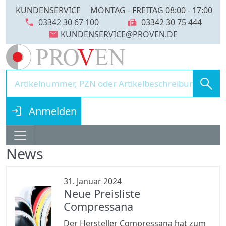
KUNDENSERVICE
MONTAG - FREITAG 08:00 - 17:00
call
fax
03342 30 67 100
03342 30 75 444
mail
search
login
Anmelden
News
31. Januar 2024
Neue Preisliste
Compressana
Der Hersteller Compressana hat zum