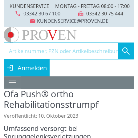
KUNDENSERVICE
MONTAG - FREITAG 08:00 - 17:00
call
fax
03342 30 67 100
03342 30 75 444
mail
search
login
Anmelden
Ofa Push® ortho
Rehabilitationsstrumpf
Details
Veröffentlicht: 10. Oktober 2023
Umfassend versorgt bei
Sprunggelenksverletzungen